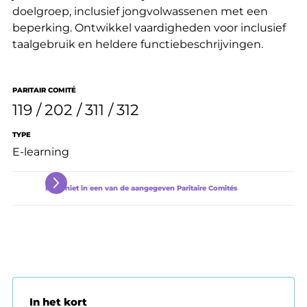
doelgroep, inclusief jongvolwassenen met een
beperking. Ontwikkel vaardigheden voor inclusief
taalgebruik en heldere functiebeschrijvingen.
PARITAIR COMITÉ
119
202
311
312
TYPE
E-learning
Ik zit niet in een van de aangegeven Paritaire Comités
In het kort