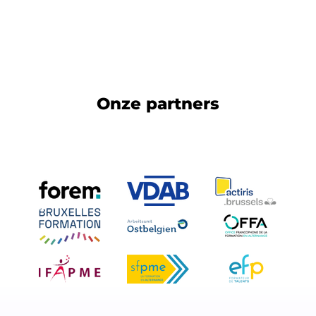
Houd onze communicatiekanalen in het oog.
Binnenkort lanceren we ons nieuw leerplatform: Commerce Training 
Onze partners
Wil je deze module ontvangen voor op je eigen leerplatform? Dan engagee
Zo kunnen wij zicht houden op het gebruik van deze module en hierover r
geval ook een duidelijk contactpersoon waaraan wij deze vraag jaarlijk
Stuur dan een mail naar
learning@commercetraining.be
.