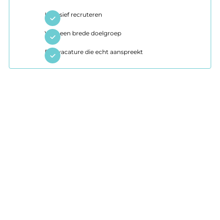
Inclusief recruteren
Voor een brede doelgroep
Een vacature die echt aanspreekt
Lees deze opleidingsfiche om meer te weten over
wat je tijdens de opleiding zal leren en waarom wij