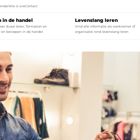
ender
Wie is wie
Contact
n in de handel
Levenslang leren
ver duaal leren, 'formation en
Vind alle informatie als werknemer of
' en beroepen in de handel
organisatie rond levenslang leren
ck to
Quick to
Starten
Meer info o
lkom in de wereld van de slager!
Tot welk paritair comité b
Lees mee
dsen en tools duaal leren en 'formation en alternance'
Opleidingsaanbod voor PC
aal leren en 'formation en alternance'
Opleidingsaanbod voor PC 2
Starten
Infofiches opleidingssubs
Ontdek alle
FAQ's bij het sectoraal o
Lees mee
Samenw