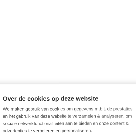
st als je lichamelijk en mentaal goed in je vel zit. Een veilige
men?
Over de cookies op deze website
uw collega's? En bij jezelf?
ach, hoe haalbaar is het?
We maken gebruik van cookies om gegevens m.b.t. de prestaties
et maakt niet uit, gelijke kansen voor iedereen.
en het gebruik van deze website te verzamelen & analyseren, om
sociale netwerkfunctionaliteiten aan te bieden en onze content &
advertenties te verbeteren en personaliseren.