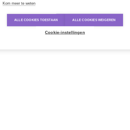
Kom meer te weten
ALLE COOKIES TOESTAAN
ALLE COOKIES WEIGEREN
Cookie-instellingen
8 punt
inclusi
2 
de
da
3 
3 
74