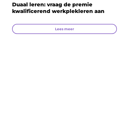
Duaal leren: vraag de premie
kwalificerend werkplekleren aan
Lees meer
Op de hoogte blijven van nieuws uit de sector?
Schrijf je in op de nieuwsbrief
Jouw voornaam