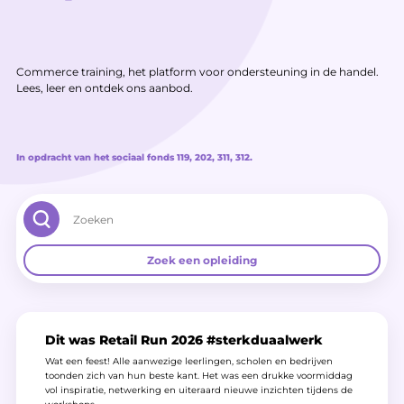
Commerce training, het platform voor ondersteuning in de handel.
Lees, leer en ontdek ons aanbod.
In opdracht van het sociaal fonds 119, 202, 311, 312.
Zoek een opleiding
rend
Dit was Retail Run 2026 #sterkduaalwerk
ESF-Op
Wat een feest! Alle aanwezige leerlingen, scholen en bedrijven
Mis de ES
toonden zich van hun beste kant. Het was een drukke voormiddag
tot 80% v
vol inspiratie, netwerking en uiteraard nieuwe inzichten tijdens de
belasting.