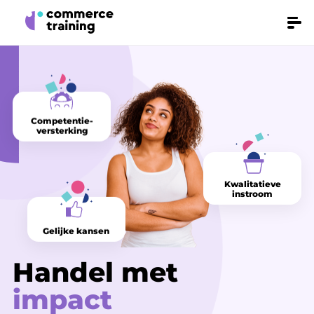
Skip
Make
Men
it
to
fly
main
content
Competentie-
versterking
Kwalitatieve
instroom
Gelijke kansen
Handel met
impact