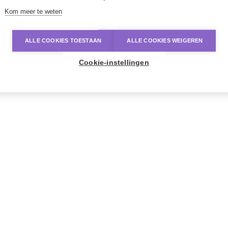
Kom meer te weten
ALLE COOKIES TOESTAAN
ALLE COOKIES WEIGEREN
Cookie-instellingen
Wat is ergonomie en waarom is het belangrijk
Hoe heffen en tillen
Rekken aanvullen met aandacht voor je rug
Ergonomisch poetsen
Correcte bewegingen aan de kassa
Lichaamsoefeningen voor thuis of in de pauze
ls je alle onderdelen van de module hebt doorlopen, zal je
en certificaat ontvangen.