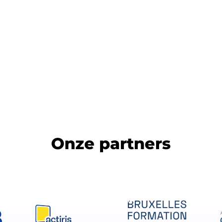
nenkort lanceren we ons nieuw leerplatform: Commerce Traini
Onze partners