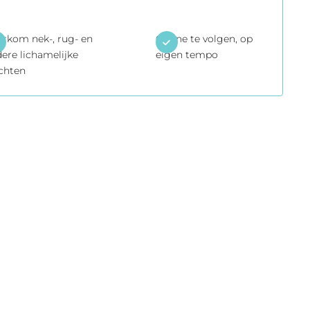
rkom nek-, rug- en
Online te volgen, op
ere lichamelijke
eigen tempo
chten
De module kan binnenkort gevolgd worden op ons