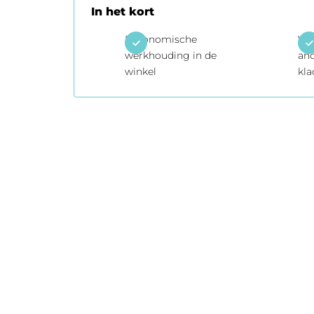
In het kort
Ergonomische
Voo
werkhouding in de
and
winkel
kla
Praktisch