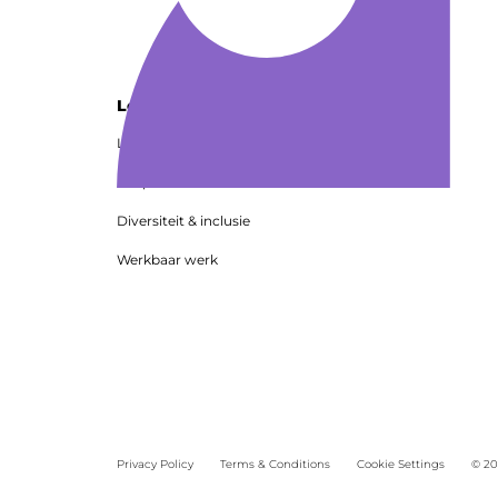
Loopbanen in de handel
Loopbanen in de voedingshandel
Loopbanen in de detailhandel
Diversiteit & inclusie
Werkbaar werk
Privacy Policy
Terms & Conditions
Cookie Settings
© 20