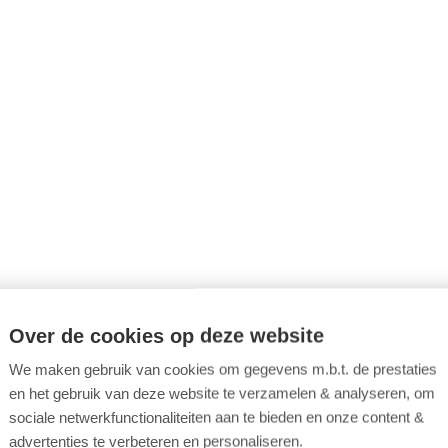
leerplatform.
De module is gratis en enkel bestemd voor
werknemers uit de paritaire comités 119, 202, 311 & 312
en ergonomische houding tijdens het werk is heel
elangrijk. Op die manier vermijd je nek-, rug en andere
ichamelijke klachten.
Over de cookies op deze website
We maken gebruik van cookies om gegevens m.b.t. de prestaties
en het gebruik van deze website te verzamelen & analyseren, om
e leert hoe je ergonomisch kan werken, met andere
sociale netwerkfunctionaliteiten aan te bieden en onze content &
oorden: hoe je gezond, efficiënt en rugvriendelijk kan
advertenties te verbeteren en personaliseren.
erken, met aandacht voor je gewrichten en spieren.