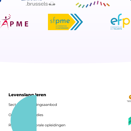
Levenslang leren
Sectoraal opleidingsaanbod
Opleidingssubsidies
Richtlijnen sectorale opleidingen