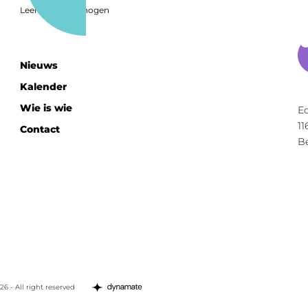
Leerimpact verhogen
Nieuws
Kalender
Wie is wie
E
11
Contact
Be
26 - All right reserved
Opens
in