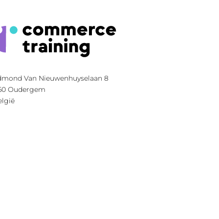
dmond Van Nieuwenhuyselaan 8
60
Oudergem
lgië