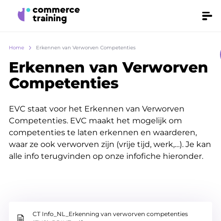
Skip
Make
Men
it
to
fly
main
Breadcrumb
Home
Erkennen van Verworven Competenties
content
Erkennen van Verworven
Competenties
EVC staat voor het Erkennen van Verworven
Competenties. EVC maakt het mogelijk om
competenties te laten erkennen en waarderen,
waar ze ook verworven zijn (vrije tijd, werk,…). Je kan
alle info terugvinden op onze infofiche hieronder.
CT Info_NL_Erkenning van verworven competenties