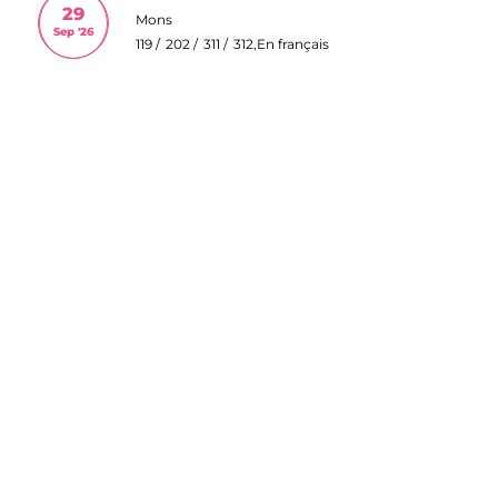
29
Mons
Sep '26
119
202
311
312
En français
BRUXELLES
26
Auderghem
Nov '26
119
202
311
312
En néerlandais
Demandez ici des sessions en entreprise
Lizes à l'avance
les lignes directives relatives à la demande de
formation en entreprise
.