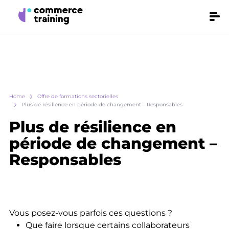
Skip
Make
Men
it
to
fly
main
content
Breadcrumb
Home
Offre de formations sectorielles
Plus de résilience en période de changement – Responsables
Plus de résilience en
période de changement –
Responsables
Vous posez-vous parfois ces questions ?
Que faire lorsque certains collaborateurs