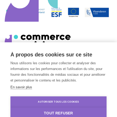
À propos des cookies sur ce site
Edmond Van Nieuwenhuyselaan 8
Nous utilisons les cookies pour collecter et analyser des
1160
Oudergem
informations sur les performances et l'utilisation du site, pour
Belgique
fournir des fonctionnalités de médias sociaux et pour améliorer
et personnaliser le contenu et les publicités.
En savoir plus
Privacy Policy
Terms & Conditions
AUTORISER TOUS LES COOKIES
Cookie Settings
TOUT REFUSER
© 2026 - All right reserved