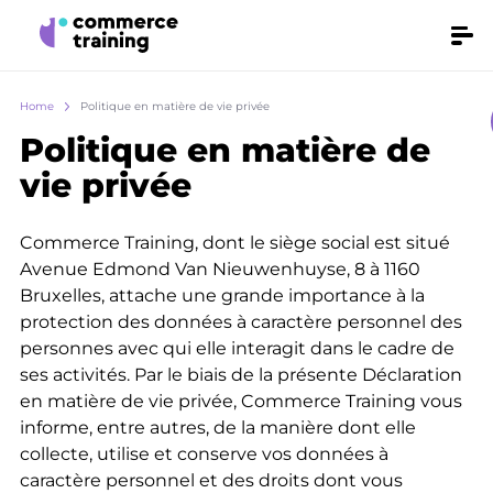
Skip
Make
Men
it
to
fly
main
Breadcrumb
Home
Politique en matière de vie privée
content
Politique en matière de
vie privée
Commerce Training, dont le siège social est situé
Avenue Edmond Van Nieuwenhuyse, 8 à 1160
Bruxelles, attache une grande importance à la
protection des données à caractère personnel des
personnes avec qui elle interagit dans le cadre de
ses activités. Par le biais de la présente Déclaration
en matière de vie privée, Commerce Training vous
informe, entre autres, de la manière dont elle
collecte, utilise et conserve vos données à
caractère personnel et des droits dont vous