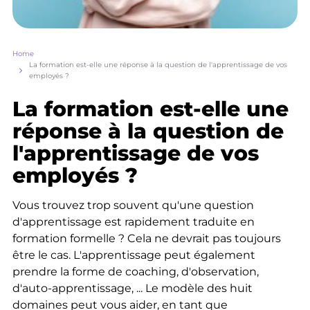
Breadcrumb
Home
La formation est-elle une réponse à la question de l'apprentissage de vos
employés ?
La formation est-elle une
réponse à la question de
l'apprentissage de vos
employés ?
Vous trouvez trop souvent qu'une question
d'apprentissage est rapidement traduite en
formation formelle ? Cela ne devrait pas toujours
être le cas. L'apprentissage peut également
prendre la forme de coaching, d'observation,
d'auto-apprentissage, ... Le modèle des huit
domaines peut vous aider, en tant que