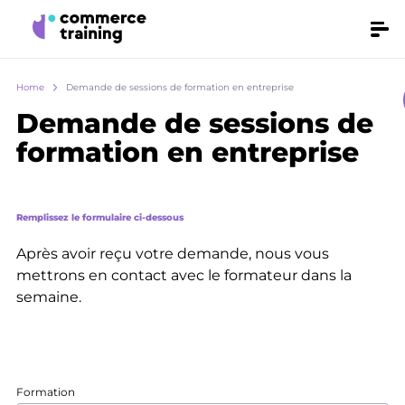
Skip
Make
Men
it
to
fly
main
Breadcrumb
Home
Demande de sessions de formation en entreprise
content
Demande de sessions de
formation en entreprise
Remplissez le formulaire ci-dessous
Après avoir reçu votre demande, nous vous
mettrons en contact avec le formateur dans la
semaine.
Formation