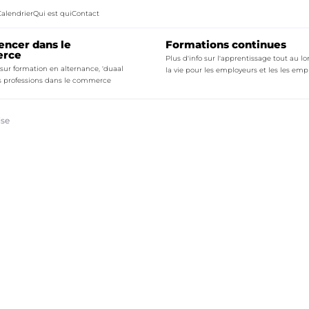
Calendrier
Qui est qui
Contact
ncer dans le
Formations continues
rce
Plus d'info sur l'apprentissage tout au l
 sur formation en alternance, 'duaal
la vie pour les employeurs et les les emp
les professions dans le commerce
ise
ck to
Quick to
Commen
Plus d'inf
urnée de la créativité dans la boucherie
Quelle est ma commission 
En savoir 
ides et outils formation en alternance et 'duaal leren'
Offre de formation pour la
rmation en alternance et 'duaal leren'
Offre de formation pour les
Commen
Fiches d’information subv
Plus d'info
FAQ's bij het sectoraal o
En savoir 