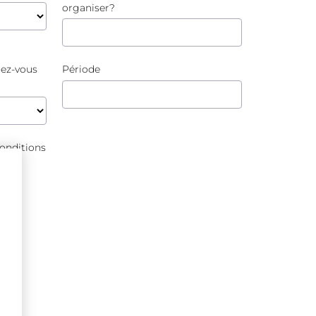
organiser?
tez-vous
Période
conditions