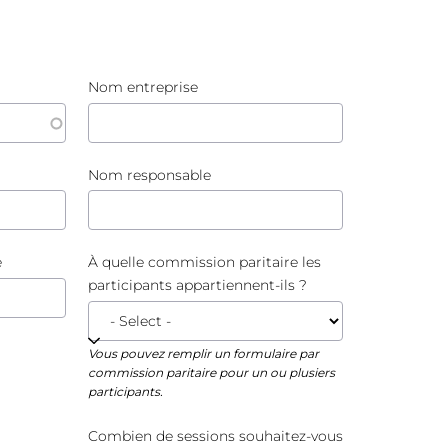
rer avec l'enseignement
Directives de nos formati
 sur la formation en alternance ou 'duaal leren' et sur la collaboration avec l
En savoir plus sur nos formations et l
plus
En savoir plus
Nom entreprise
Augmenter l'impact de l'
Découvrez comment augmenter l'imp
Nom responsable
En savoir plus
e
À quelle commission paritaire les
participants appartiennent-ils ?
Vous pouvez remplir un formulaire par
commission paritaire pour un ou plusiers
participants.
Combien de sessions souhaitez-vous