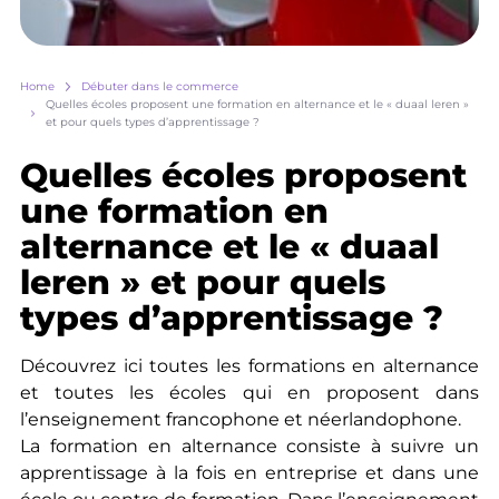
Breadcrumb
Home
Débuter dans le commerce
Quelles écoles proposent une formation en alternance et le « duaal leren »
et pour quels types d’apprentissage ?
Quelles écoles proposent
une formation en
alternance et le « duaal
leren » et pour quels
types d’apprentissage ?
Découvrez ici toutes les formations en alternance
et toutes les écoles qui en proposent dans
l’enseignement francophone et néerlandophone.
La formation en alternance consiste à suivre un
apprentissage à la fois en entreprise et dans une