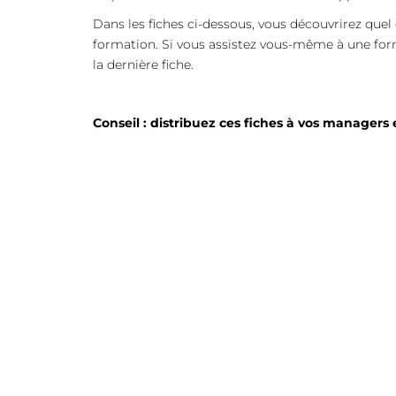
Dans les fiches ci-dessous, vous découvrirez que
formation. Si vous assistez vous-même à une form
la dernière fiche.
Conseil : distribuez ces fiches à vos managers 
Mon rôle en tant que RH.pdf
Mon role en tant que responsable.pdf