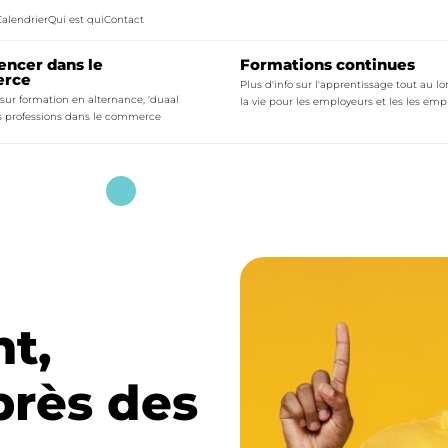
Calendrier
Qui est qui
Contact
ncer dans le
Formations continues
rce
Plus d'info sur l'apprentissage tout au l
 sur formation en alternance, 'duaal
la vie pour les employeurs et les les emp
les professions dans le commerce
ck to
Quick to
Commen
Plus d'inf
urnée de la créativité dans la boucherie
Quelle est ma commission 
En savoir 
ides et outils formation en alternance et 'duaal leren'
Offre de formation pour la
rmation en alternance et 'duaal leren'
Offre de formation pour les
Commen
t,
Fiches d’information subv
Plus d'info
FAQ's bij het sectoraal o
près des
En savoir 