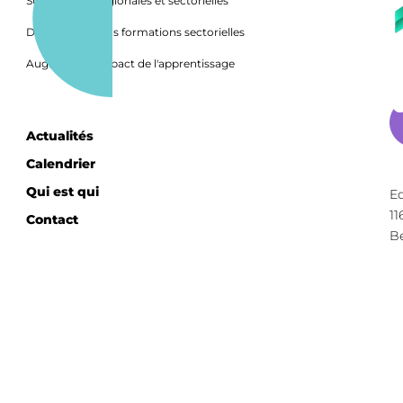
Subventions régionales et sectorielles
Directives de nos formations sectorielles
Augmenter l'impact de l'apprentissage
Actualités
Calendrier
Qui est qui
E
11
Contact
B