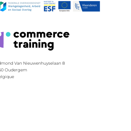
dmond Van Nieuwenhuyselaan 8
60
Oudergem
elgique