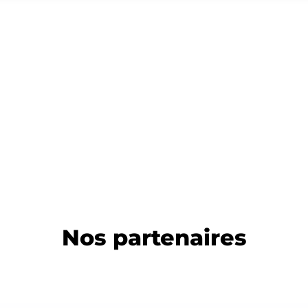
l'apprentissage ?
l'apprentissage sur
le lieu de travail ?
Nos partenaires